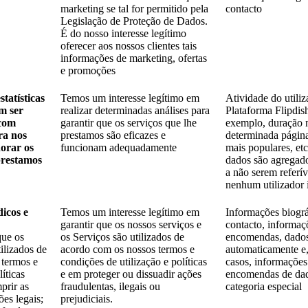
marketing se tal for permitido pela
contacto
Legislação de Proteção de Dados.
É do nosso interesse legítimo
oferecer aos nossos clientes tais
informações de marketing, ofertas
e promoções
tatísticas
Temos um interesse legítimo em
Atividade do utiliz
m ser
realizar determinadas análises para
Plataforma Flipdis
 com
garantir que os serviços que lhe
exemplo, duração
ra nos
prestamos são eficazes e
determinada página
orar os
funcionam adequadamente
mais populares, etc
prestamos
dados são agregad
a não serem referív
nenhum utilizador 
dicos e
Temos um interesse legítimo em
Informações biográ
garantir que os nossos serviços e
contacto, informaç
que os
os Serviços são utilizados de
encomendas, dados
ilizados de
acordo com os nossos termos e
automaticamente e,
 termos e
condições de utilização e políticas
casos, informações
íticas
e em proteger ou dissuadir ações
encomendas de da
prir as
fraudulentas, ilegais ou
categoria especial
ões legais;
prejudiciais.