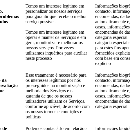
Temos um interesse legítimo em
Informações biográ
o,
personalizar os nossos serviços
contacto, informaç
problemas
para garantir que recebe o melhor
encomendas, dados
dados
serviço possível.
automaticamente e,
casos, informações
Temos um interesse legítimo em
encomendas de da
operar e manter os Serviços e em
categoria especial
gerir, monitorizar e melhorar os
categoria especial 
nossos serviços. Por vezes
para estes fins ap
utilizamos inquéritos para auxiliar
fornecidos explici
neste processo
com base em cons
explícito
Esse tratamento é necessário para
Informações biográ
o da
os interesses legítimos por nós
contacto, informaç
avaliação
prosseguidos na monitorização e
encomendas, dados
que
melhoria dos Serviços e na
automaticamente e,
garantia de que os nossos
casos, informações
utilizadores utilizam os Serviços,
encomendas de da
conforme aplicável, de acordo com
categoria especial
os nossos termos e condições e
políticas
s de
Podemos contactá-lo em relação a
Informações biográ