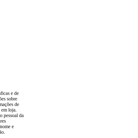
ficas e de
ões sobre
mações de
 em loja.
o pessoal da
ores
 nome e
ão.