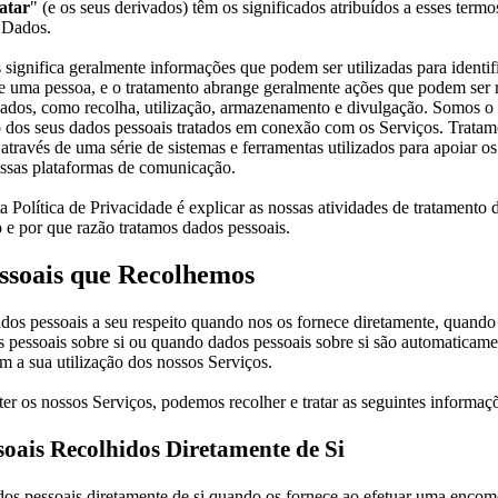
ratar
" (e os seus derivados) têm os significados atribuídos a esses term
 Dados.
significa geralmente informações que podem ser utilizadas para identif
e uma pessoa, e o tratamento abrange geralmente ações que podem ser 
dos, como recolha, utilização, armazenamento e divulgação. Somos o
o dos seus dados pessoais tratados em conexão com os Serviços. Tratam
através de uma série de sistemas e ferramentas utilizados para apoiar os
ossas plataformas de comunicação.
a Política de Privacidade é explicar as nossas atividades de tratamento 
 e por que razão tratamos dados pessoais.
ssoais que Recolhemos
os pessoais a seu respeito quando nos os fornece diretamente, quando 
 pessoais sobre si ou quando dados pessoais sobre si são automaticame
 a sua utilização dos nossos Serviços.
er os nossos Serviços, podemos recolher e tratar as seguintes informaç
oais Recolhidos Diretamente de Si
s pessoais diretamente de si quando os fornece ao efetuar uma enco