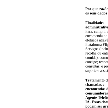
Por que razã
os seus dados
Finalidades
administrativ
Para: cumprir 
encomenda de
efetuada atrav
Plataforma Fli
Serviços (incl
recolha ou ent
comida); comu
consigo; respo
consultas; e pr
suporte e assis
Tratamento d
chamadas e
encomendas 
consumidores
Agente Telefó
IA. Essas ch
podem ser gr