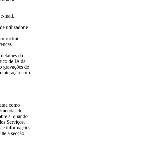
e-mail,
e utilizador e
or incluir
renças
detalhes da
ico de IA da
o gravações de
a interação com
 atua como
comendas de
obre si quando
dos Serviços.
s e informações
ulte a secção