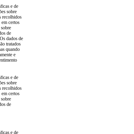
ficas e de
ões sobre
 recolhidos
 em certos
 sobre
dos de
. Os dados de
são tratados
enas quando
tamente e
entimento
ficas e de
ões sobre
 recolhidos
 em certos
 sobre
dos de
ficas e de