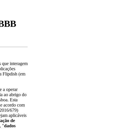
BBB
s que interagem
plicações
a Flipdish (em
e a operar
da ao abrigo do
sboa. Esta
 de acordo com
 2016/679)
ejam aplicáveis
lação de
, "
dados