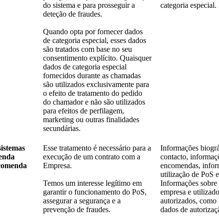
do sistema e para prosseguir a
categoria especial.
deteção de fraudes.
Quando opta por fornecer dados
de categoria especial, esses dados
são tratados com base no seu
consentimento explícito. Quaisquer
dados de categoria especial
fornecidos durante as chamadas
são utilizados exclusivamente para
o efeito de tratamento do pedido
do chamador e não são utilizados
para efeitos de perfilagem,
marketing ou outras finalidades
secundárias.
sistemas
Esse tratamento é necessário para a
Informações biográ
venda
execução de um contrato com a
contacto, informaç
ncomenda
Empresa.
encomendas, infor
utilização de PoS e
Temos um interesse legítimo em
Informações sobre 
garantir o funcionamento do PoS,
empresa e utilizad
assegurar a segurança e a
autorizados, como
prevenção de fraudes.
dados de autorizaç