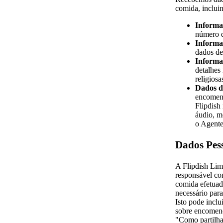
comida, incluin
Informaç
número d
Informa
dados de
Informa
detalhes
religiosa
Dados d
encomend
Flipdish
áudio, m
o Agente
Dados Pess
A Flipdish Lim
responsável co
comida efetuad
necessário par
Isto pode incl
sobre encomend
"Como partilh