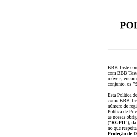
POL
BBB Taste comp
com BBB Taste 
móveis, encome
conjunto, os
"S
Esta Política d
como BBB Tast
número de regi
Política de Pr
as nossas obri
("
RGPD
"), d
no que respeita
Proteção de 