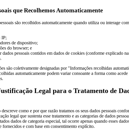
soais que Recolhemos Automaticamente
essoais são recolhidos automaticamente quando utiliza ou interage com
 IP;
adores de dispositivo;
ões do browser; e
r dados pessoais contidos em dados de cookies (conforme explicado na 
.
ões são coletivamente designadas por "Informações recolhidas automat
colhidas automaticamente podem variar consoante a forma como acede 
s.
Justificação Legal para o Tratamento de Da
o descreve como e por que razão tratamos os seus dados pessoais confo
icação legal que sustenta esse tratamento e as categorias de dados pessoai
tados dados de categoria especial, tal ocorre apenas quando esses dado
e fornecidos e com base em consentimento explícito.