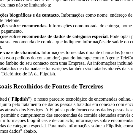
do, mas não se limitando a:
ões biográficas e de contacto.
Informações como nome, endereço de 
e telefone.
ções sobre encomendas.
Informações como morada de entrega, nome d
 pagamento.
ções sobre encomendas de dados de categoria especial.
Pode optar p
 na sua encomenda de comida que indiquem informações de saúde ou c
s.
e voz e de chamada.
Informações fornecidas durante chamadas (como 
a e/ou pedidos do consumidor) quando interage com o Agente Telefón
 no âmbito do seu contacto com uma Empresa. As informações incluind
etadados de chamadas e transcrições também são tratadas através da su
 Telefónico de IA da Flipdish.
oais Recolhidos de Fontes de Terceiros
ited ("
Flipdish
"), o nosso parceiro tecnológico de encomendas online,
njunto pelo tratamento de dados pessoais tratados em conexão com en
as através dos Serviços. A Flipdish pode fornecer-nos dados pessoais s
a permitir o cumprimento das encomendas de comida efetuadas através 
uir informações biográficas e de contacto, informações sobre encomenda
as de categoria especial. Para mais informações sobre a Flipdish, cons
amos dados" abaixo.