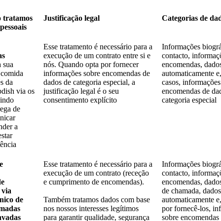
o tratamos
Justificação legal
Categorias de dad
 pessoais
Esse tratamento é necessário para a
Informações biográ
as
execução de um contrato entre si e
contacto, informaç
a sua
nós. Quando opta por fornecer
encomendas, dados
 comida
informações sobre encomendas de
automaticamente e,
és da
dados de categoria especial, a
casos, informações
pdish via os
justificação legal é o seu
encomendas de da
uindo
consentimento explícito
categoria especial
rega de
nicar
nder a
estar
tência
e
Esse tratamento é necessário para a
Informações biográ
execução de um contrato (receção
contacto, informaç
de
e cumprimento de encomendas).
encomendas, dados
 via
de chamada, dados
nico de
Também tratamos dados com base
automaticamente e,
amadas
nos nossos interesses legítimos
por fornecê-los, i
avadas
para garantir qualidade, segurança
sobre encomendas 