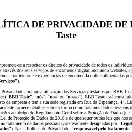
ÍTICA DE PRIVACIDADE DE 
Taste
romete-se a respeitar os direitos de privacidade de todos os indivíduo
através dos seus serviços de encomenda digital, incluindo websites, a
ndas por telefone e experiências de encomenda online alimentadas pel
erviços"
).
e Privacidade abrange a utilização dos Serviços prestados por BBB Tast
e ("
BBB Taste
", "
nós
", "
nos
" ou "
nosso
"). BBB Taste está constituí
sto de empresa e tem a sua sede registada em Rua da Esperança, 44, Li
ivacidade fornece detalhes sobre a forma como tratamos dados pessoais
gações ao abrigo do Regulamento Geral sobre a Proteção de Dados (n.º
a Lei de Proteção de Dados de 2018 e de quaisquer outras leis que nos s
 ao tratamento de dados pessoais (coletivamente designadas por "
Legis
Dados
"). Nesta Política de Privacidade, "
responsável pelo tratamento
"