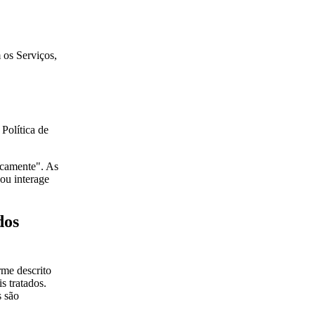
 os Serviços,
Política de
icamente". As
ou interage
dos
rme descrito
s tratados.
s são