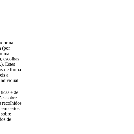
ador na
h (por
 numa
, escolhas
.). Estes
os de forma
eis a
individual
ficas e de
ões sobre
 recolhidos
 em certos
 sobre
dos de