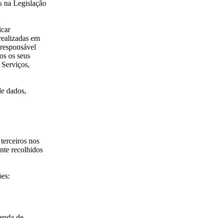
os na Legislação
icar
realizadas em
 responsável
os os seus
 Serviços,
de dados,
terceiros nos
nte recolhidos
ões:
menda de