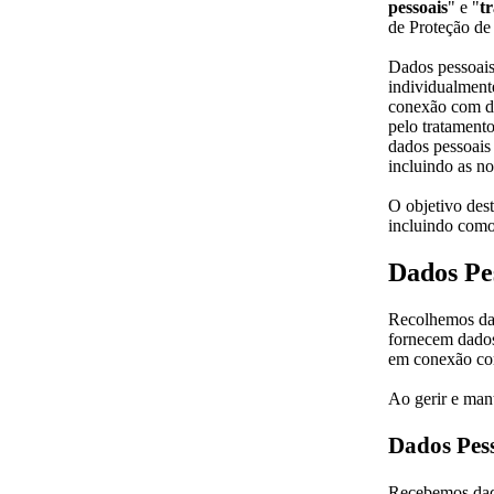
pessoais
" e "
t
de Proteção de
Dados pessoais 
individualment
conexão com da
pelo tratament
dados pessoais 
incluindo as n
O objetivo dest
incluindo como
Dados Pe
Recolhemos dad
fornecem dados
em conexão com
Ao gerir e mant
Dados Pess
Recebemos dado